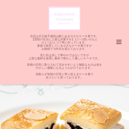
当店は京王線千歳烏山駅にある小さなケーキ屋です。
【普段の生活に上質な洋菓子を】という想いのもと
ひとつひとつ丁寧に作っています。
家族で経営している小さなケーキ屋ですが
お陰様で15年目を迎えております。
見た目は決して華やかではないですが
上質な素材を使用し素朴で懐かしく優しいケーキです。
皆様の日常に取り入れて頂きやすいよう無駄なものは省き
やさしい価格になるよう心がけております。
気取らず皆様の日常に寄り添えるケーキ屋で
ありたいと思っております。