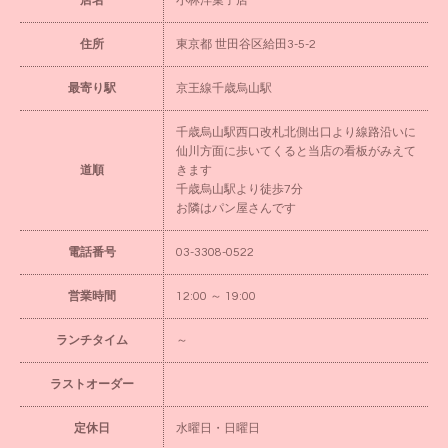
店名
小林洋菓子店
住所
東京都 世田谷区給田3-5-2
最寄り駅
京王線千歳烏山駅
千歳烏山駅西口改札北側出口より線路沿いに
仙川方面に歩いてくると当店の看板がみえて
道順
きます
千歳烏山駅より徒歩7分
お隣はパン屋さんです
電話番号
03-3308-0522
営業時間
12:00 ～ 19:00
ランチタイム
～
ラストオーダー
定休日
水曜日・日曜日