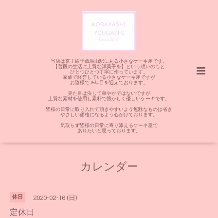
当店は京王線千歳烏山駅にある小さなケーキ屋です。
【普段の生活に上質な洋菓子を】という想いのもと
ひとつひとつ丁寧に作っています。
家族で経営している小さなケーキ屋ですが
お陰様で15年目を迎えております。
見た目は決して華やかではないですが
上質な素材を使用し素朴で懐かしく優しいケーキです。
皆様の日常に取り入れて頂きやすいよう無駄なものは省き
やさしい価格になるよう心がけております。
気取らず皆様の日常に寄り添えるケーキ屋で
ありたいと思っております。
カレンダー
休日
2020-02-16 (日)
定休日