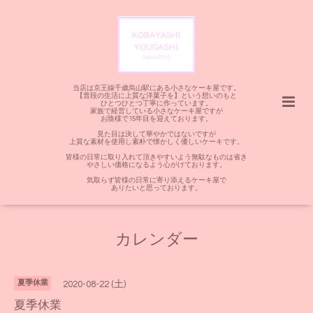
当店は京王線千歳烏山駅にある小さなケーキ屋です。
【普段の生活に上質な洋菓子を】という想いのもと
ひとつひとつ丁寧に作っています。
家族で経営している小さなケーキ屋ですが
お陰様で15年目を迎えております。
見た目は決して華やかではないですが
上質な素材を使用し素朴で懐かしく優しいケーキです。
皆様の日常に取り入れて頂きやすいよう無駄なものは省き
やさしい価格になるよう心がけております。
気取らず皆様の日常に寄り添えるケーキ屋で
ありたいと思っております。
カレンダー
夏季休業
2020-08-22 (土)
夏季休業