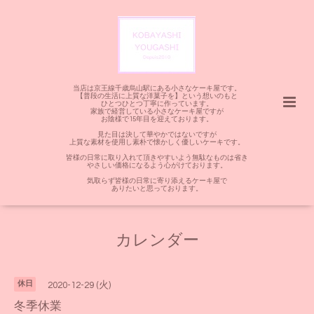
当店は京王線千歳烏山駅にある小さなケーキ屋です。
【普段の生活に上質な洋菓子を】という想いのもと
ひとつひとつ丁寧に作っています。
家族で経営している小さなケーキ屋ですが
お陰様で15年目を迎えております。
見た目は決して華やかではないですが
上質な素材を使用し素朴で懐かしく優しいケーキです。
皆様の日常に取り入れて頂きやすいよう無駄なものは省き
やさしい価格になるよう心がけております。
気取らず皆様の日常に寄り添えるケーキ屋で
ありたいと思っております。
カレンダー
休日
2020-12-29 (火)
冬季休業