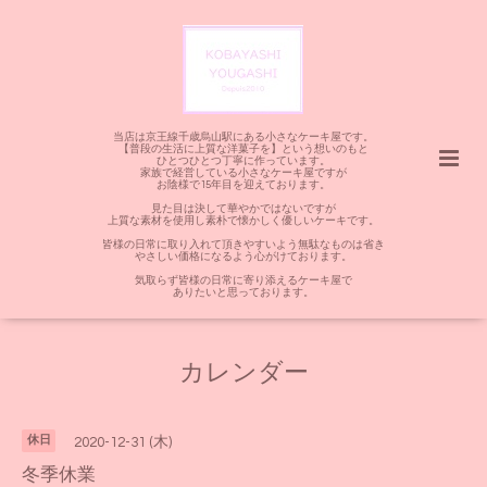
当店は京王線千歳烏山駅にある小さなケーキ屋です。
【普段の生活に上質な洋菓子を】という想いのもと
ひとつひとつ丁寧に作っています。
家族で経営している小さなケーキ屋ですが
お陰様で15年目を迎えております。
見た目は決して華やかではないですが
上質な素材を使用し素朴で懐かしく優しいケーキです。
皆様の日常に取り入れて頂きやすいよう無駄なものは省き
やさしい価格になるよう心がけております。
気取らず皆様の日常に寄り添えるケーキ屋で
ありたいと思っております。
カレンダー
休日
2020-12-31 (木)
冬季休業