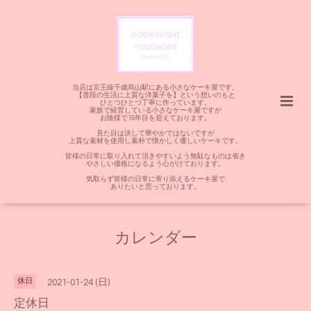
当店は京王線千歳烏山駅にある小さなケーキ屋です。
【普段の生活に上質な洋菓子を】という想いのもと
ひとつひとつ丁寧に作っています。
家族で経営している小さなケーキ屋ですが
お陰様で15年目を迎えております。
見た目は決して華やかではないですが
上質な素材を使用し素朴で懐かしく優しいケーキです。
皆様の日常に取り入れて頂きやすいよう無駄なものは省き
やさしい価格になるよう心がけております。
気取らず皆様の日常に寄り添えるケーキ屋で
ありたいと思っております。
カレンダー
休日
2021-01-24 (日)
定休日