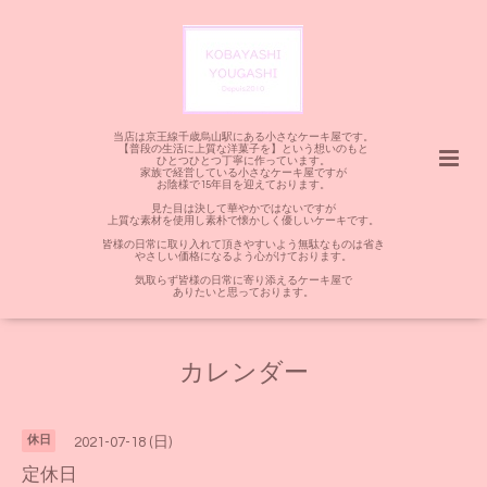
当店は京王線千歳烏山駅にある小さなケーキ屋です。
【普段の生活に上質な洋菓子を】という想いのもと
ひとつひとつ丁寧に作っています。
家族で経営している小さなケーキ屋ですが
お陰様で15年目を迎えております。
見た目は決して華やかではないですが
上質な素材を使用し素朴で懐かしく優しいケーキです。
皆様の日常に取り入れて頂きやすいよう無駄なものは省き
やさしい価格になるよう心がけております。
気取らず皆様の日常に寄り添えるケーキ屋で
ありたいと思っております。
カレンダー
休日
2021-07-18 (日)
定休日