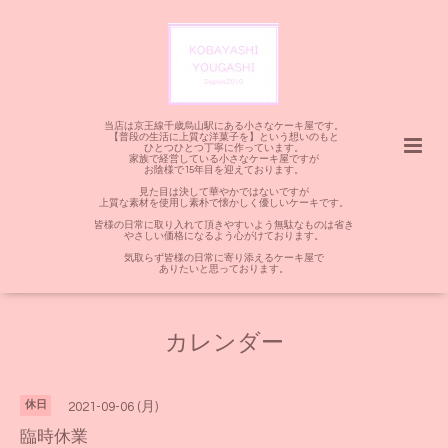
当店は京王線千歳烏山駅にある小さなケーキ屋です。
【普段の生活に上質な洋菓子を】という想いのもと
ひとつひとつ丁寧に作っています。
家族で経営している小さなケーキ屋ですが
お陰様で15年目を迎えております。
見た目は決して華やかではないですが
上質な素材を使用し素朴で懐かしく優しいケーキです。
皆様の日常に取り入れて頂きやすいよう無駄なものは省き
やさしい価格になるよう心がけております。
気取らず皆様の日常に寄り添えるケーキ屋で
ありたいと思っております。
カレンダー
休日
2021-09-06 (月)
臨時休業