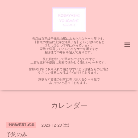
当店は京王線千歳烏山駅にある小さなケーキ屋です。
【普段の生活に上質な洋菓子を】という想いのもと
ひとつひとつ丁寧に作っています。
家族で経営している小さなケーキ屋ですが
お陰様で15年目を迎えております。
見た目は決して華やかではないですが
上質な素材を使用し素朴で懐かしく優しいケーキです。
皆様の日常に取り入れて頂きやすいよう無駄なものは省き
やさしい価格になるよう心がけております。
気取らず皆様の日常に寄り添えるケーキ屋で
ありたいと思っております。
カレンダー
予約品受渡しのみ
2023-12-23 (土)
予約のみ