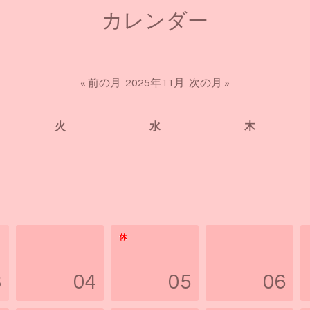
カレンダー
« 前の月
2025年11月
次の月 »
火
水
木
3
04
05
06