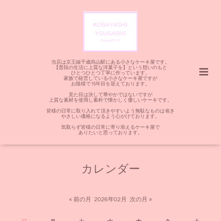
当店は京王線千歳烏山駅にある小さなケーキ屋です。
【普段の生活に上質な洋菓子を】という想いのもと
ひとつひとつ丁寧に作っています。
家族で経営している小さなケーキ屋ですが
お陰様で15年目を迎えております。
見た目は決して華やかではないですが
上質な素材を使用し素朴で懐かしく優しいケーキです。
皆様の日常に取り入れて頂きやすいよう無駄なものは省き
やさしい価格になるよう心がけております。
気取らず皆様の日常に寄り添えるケーキ屋で
ありたいと思っております。
カレンダー
« 前の月
2026年02月
次の月 »