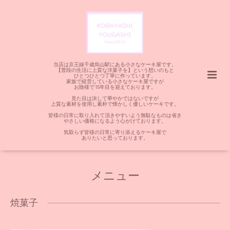
当店は京王線千歳烏山駅にある小さなケーキ屋です。
【普段の生活に上質な洋菓子を】という想いのもと
ひとつひとつ丁寧に作っています。
家族で経営している小さなケーキ屋ですが
お陰様で15年目を迎えております。
見た目は決して華やかではないですが
上質な素材を使用し素朴で懐かしく優しいケーキです。
皆様の日常に取り入れて頂きやすいよう無駄なものは省き
やさしい価格になるよう心がけております。
気取らず皆様の日常に寄り添えるケーキ屋で
ありたいと思っております。
メニュー
焼菓子