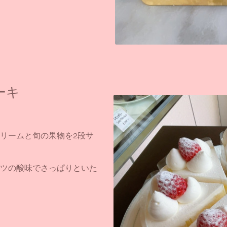
ーキ
リームと旬の果物を2段サ
ツの酸味でさっぱりといた