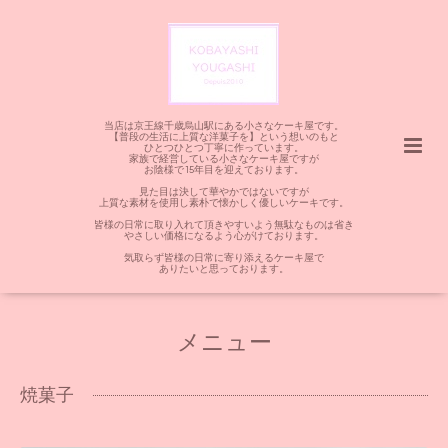
当店は京王線千歳烏山駅にある小さなケーキ屋です。
【普段の生活に上質な洋菓子を】という想いのもと
ひとつひとつ丁寧に作っています。
家族で経営している小さなケーキ屋ですが
お陰様で15年目を迎えております。
見た目は決して華やかではないですが
上質な素材を使用し素朴で懐かしく優しいケーキです。
皆様の日常に取り入れて頂きやすいよう無駄なものは省き
やさしい価格になるよう心がけております。
気取らず皆様の日常に寄り添えるケーキ屋で
ありたいと思っております。
メニュー
焼菓子